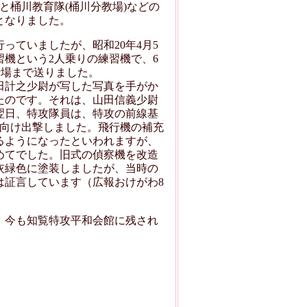
と桶川教育隊(桶川分教場)などの
となりました。
ていましたが、昭和20年4月5
習機という2人乗りの練習機で、6
行場まで送りました。
田計之少尉が写した写真を手がか
たのです。それは、山田信義少尉
翌日、特攻隊員は、特攻の前線基
に向け出撃しました。飛行機の補充
るようになったといわれますが、
初めてでした。旧式の偵察機を改造
灰緑色に塗装しましたが、当時の
は証言しています（広報おけがわ8
、今も知覧特攻平和会館に残され