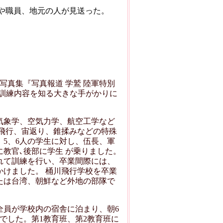
や職員、地元の人が見送った。
写真集『写真報道 学鷲 陸軍特別
の訓練内容を知る大きな手がかりに
気象学、空気力学、航空工学など
平飛行、宙返り、錐揉みなどの特殊
5、6人の学生に対し、伍長、軍
に教官､後部に学生 が乗りました。
れて訓練を行い、卒業間際には、
けました。 桶川飛行学校を卒業
たは台湾、朝鮮など外地の部隊で
員が学校内の宿舎に泊まり、朝6
でした。第1教育班、第2教育班に