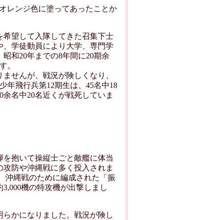
体がオレンジ色に塗ってあったことか
を希望して入隊してきた召集下士
や、学徒動員により大学、専門学
和20年までの8年間に20期余
ます。
ありませんが、戦況が険しくなり、
年飛行兵第12期生は、45名中18
0余名中20名近くが戦死していま
弾を抱いて操縦士ごと敵艦に体当
の攻防や沖縄戦に多く投入されま
、沖縄戦のために編成された「振
,000機の特攻機が出撃しまし
明らかになりました。戦況が険し