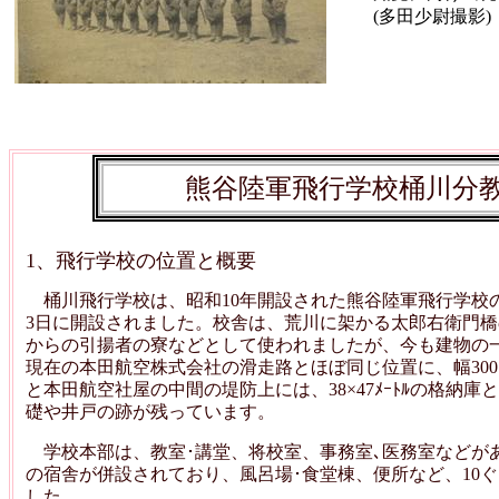
(多田少尉撮影)
熊谷陸軍飛行学校桶川分
1、飛行学校の位置と概要
桶川飛行学校は、昭和10年開設された熊谷陸軍飛行学校の
3日に開設されました。校舎は、荒川に架かる太郎右衛門橋
からの引揚者の寮などとして使われましたが、今も建物の一
現在の本田航空株式会社の滑走路とほぼ同じ位置に、幅300、長
と本田航空社屋の中間の堤防上には、38×47ﾒｰﾄﾙの格納
礎や井戸の跡が残っています。
学校本部は、教室･講堂、将校室、事務室､医務室などが
の宿舎が併設されており、風呂場･食堂棟、便所など、10
した。