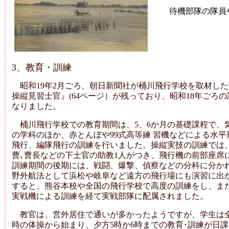
待機部隊の隊員
3、教育・訓練
昭和19年2月ごろ、朝日新聞社が桶川飛行学校を取材した
操縦見習士官』(64ページ）が残っており、昭和18年ごろ
なりました。
桶川飛行学校での教育期間は、5、6か月の基礎課程で、
の学科のほか、赤とんぼや99式高等練 習機などによる水
飛行、編隊飛行の訓練を行いました。操縦実技の訓練では、
曹､曹長などの下士官の助教1人がつき、飛行機の前部座席
訓練期間の後期には、戦闘、爆撃、偵察などの分科に分か
野外航法として浜松や岐阜など遠方の飛行場にも演習に出か
すると、熊谷本校や全国の飛行学校で高度の訓練をし、ま
実戦機による訓練を経て実戦部隊に配属されました。
教官は、営外居住で通いが多かったようですが、学生は全
時の体操から始まり、夕方5時か6時までの教育･訓練が日課